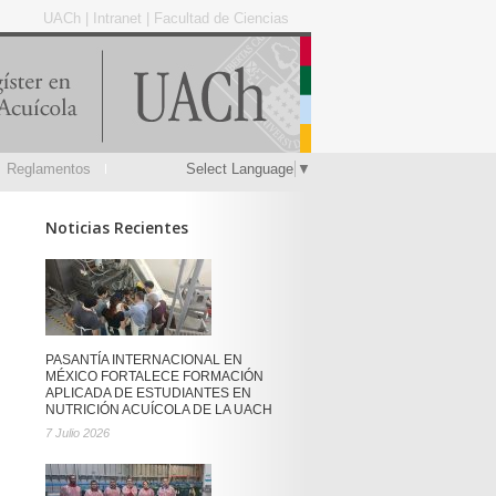
UACh
|
Intranet
|
Facultad de Ciencias
Reglamentos
Select Language
▼
Noticias Recientes
PASANTÍA INTERNACIONAL EN
MÉXICO FORTALECE FORMACIÓN
APLICADA DE ESTUDIANTES EN
NUTRICIÓN ACUÍCOLA DE LA UACH
7 Julio 2026