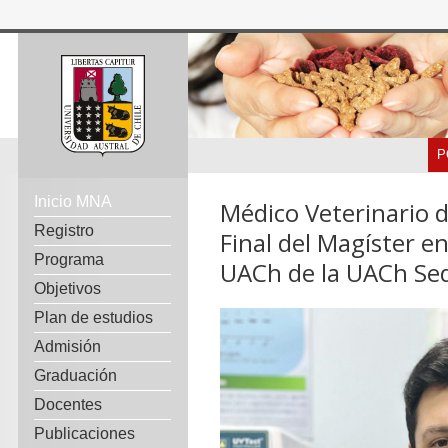
P
Inicio MNA
Médico Veterinario d
Registro
Final del Magíster en
Programa
UACh de la UACh Se
Objetivos
Plan de estudios
Admisión
Graduación
Docentes
Publicaciones